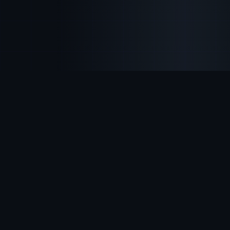
Функциональность
Всё для
успешных платежей
Bemorepay предоставляет полный набор
инструментов для приёма онлайн-платежей