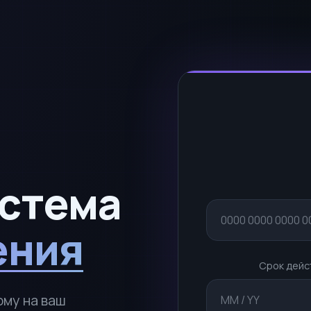
истема
ения
Срок дейс
му на ваш