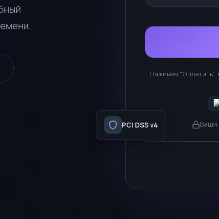
обный
ремени.
Нажимая "Оплатить",
PCI DSS v4
Ваши 